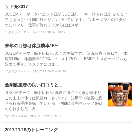
リア充2017
JUGEMテーマ：ダイエット日記 JUGEMテーマ：筋トレ日記 ２０１７
年もあっという間に終わりに近づいています。 スポーツジムのスタジ
オにハマり、仕事が終わってからほぼスポ...
40歳サラリーマン... | 2017.12.30 Sat 19:12
来年の目標は体脂肪率15%
JUGEMテーマ：筋トレ日記 久々の更新です。 近況報告も兼ねて、 体
重60.8kg 体脂肪率17.7% ウエスト75.9cm BMI22.1 スポーツジムも
始めて半年。スタジオにはま...
40歳サラリーマン... | 2017.12.26 Tue 00:20
金剛筋腹巻の良い口コミと...
JUGEMテーマ：筋トレ日記 真夏に海に行く事が決まり、
このままの体では気照れくさいので、短期間で確実に痩
せられる手段を探していた所、仲間に金剛筋シャツを勧
められました。自...
My First JUGEM | 2017.11.29 Wed 15:37
2017/11/19のトレーニング