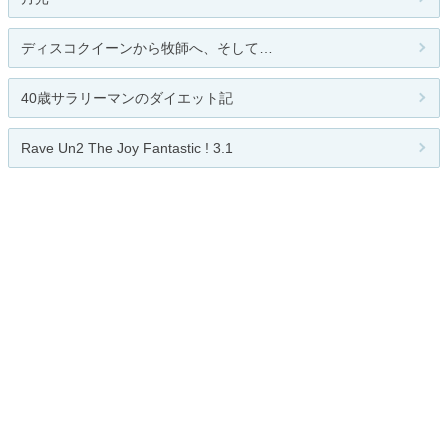
ディスコクイーンから牧師へ、そして…
40歳サラリーマンのダイエット記
Rave Un2 The Joy Fantastic ! 3.1
バストアップする方法について考え...
関連カテゴリー
全般
バスケ
バレー
格闘技
ゴルフ
テニス
高校野球
大学野球
プロ野球
メジャー
Jリーグ
海外リーグ
その他
お題