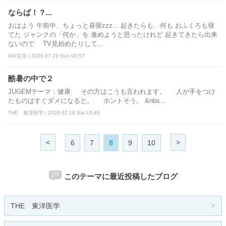
ならば！？...
おはよう 午前中、ちょっと昼寝zzz... 起きたらも、何も おふくろも寝
てた ジャンクの「何か」を 進めようと思ったけれど 起きてきたら出来
ないので TV見始めたりして...
HIV生活 | 2026.07.19 Sun 00:57
酷暑の中で２
JUGEMテーマ：健康 その方はこうも言われます。 人が手をつけ
たものはすぐダメになると。 ホントそう。 &nbs...
THE 東洋医学 | 2026.07.18 Sat 15:49
<
>
6
7
8
9
10
このテーマに最近投稿したブログ
THE 東洋医学