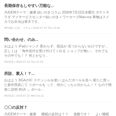
長期保存もしやすい万能な...
JUGEMテーマ：健康 結いのきコラム 2026年7月22日水曜日 ポテトサ
ラダ デイサービスセンター結いのき＋ワーカーズMan-ma 果物はスイ
カでお弁当は寒天です。 ...
NPO結いのき コラム | 2026.07.23 Thu 12:40
問い合わせ、のみ...
おはよう iPadジャンク 変わらず、部品が 見つからないわけですが...
正しくは 「海外送付を受け付けてくれる ショップが無い」 それでも
その中でも！？ 何とかなり...
HIV生活 | 2026.07.23 Thu 01:03
所詮、素人！？...
おはよう BGAのIC ステンシルを使い はんだボールを並べ 新たに買っ
た新作用具にて リボールを って、何のこっちゃ分からん！？ なので簡
単に説明 BGA ← ボール...
HIV生活 | 2026.07.22 Wed 01:11
〇〇の反対７
JUGEMテーマ：健康 睡眠の反対は？？ 覚醒です！ よい睡眠