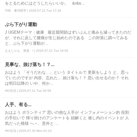
をとるためにはどうしたらいいか。 &nbs...
THE 東洋医学 | 2026.07.21 Tue 17:18
ぶら下がり運動
J UGEMテーマ：健康 最近股関節はずいぶんと痛みも減ってきたのだ
が、それに反して腰痛が生じ始めたのである この対策に調べてみる
と、ぶら下がり運動が...
ええじゃん 尾道 ! | 2026.07.21 Tue 16:50
見事な、抜け落ち！？...
おはよう 「そうだわな...」という タイトルで 更新をしよう と、思っ
ていたのですが 内容、忘れた... 抜け落ち！？ 思い出せるのか？ それ
は明日以降の いや、何か...
HIV生活 | 2026.07.21 Tue 00:59
人手、有る...
おはよう ボランティア 思いの他な人手が インフォメーション的 役割
の手伝いで 帰り掛けのアンケートを 紐解くと 催し内のイベントが 人
気だった模様 へ～、意外と ...
HIV生活 | 2026.07.20 Mon 01:10