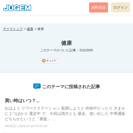
[pear_error: message="Success" code=0 mode=return level=notice
prefix="" info=""]
無料登録
ログイン
テーマトップ
健康
健康
健康
このテーマのついた記事：316230件
このテーマに投稿された記事
買い時はいつ？...
おはよう リワークステーション 新調しようと 吟味中だったり 大まか
に２つばかり 選定中 で、今回は両方とも 最近、使い出した 中華通販
どちらかというと「業販」 ...
HIV生活 | 2026.07.24 Fri 01:02