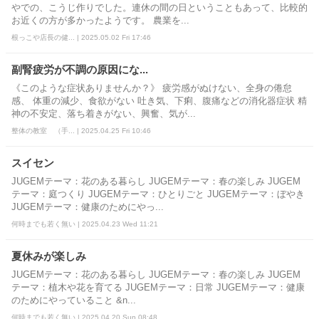
やでの、こうじ作りでした。連休の間の日ということもあって、比較的
お近くの方が多かったようです。 農業を...
根っこや店長の健... | 2025.05.02 Fri 17:46
副腎疲労が不調の原因にな...
《このような症状ありませんか？》 疲労感がぬけない、全身の倦怠
感、 体重の減少、食欲がない 吐き気、下痢、腹痛などの消化器症状 精
神の不安定、落ち着きがない、興奮、気が...
整体の教室 （手... | 2025.04.25 Fri 10:46
スイセン
JUGEMテーマ：花のある暮らし JUGEMテーマ：春の楽しみ JUGEM
テーマ：庭つくり JUGEMテーマ：ひとりごと JUGEMテーマ：ぼやき
JUGEMテーマ：健康のためにやっ...
何時までも若く無い | 2025.04.23 Wed 11:21
夏休みが楽しみ
JUGEMテーマ：花のある暮らし JUGEMテーマ：春の楽しみ JUGEM
テーマ：植木や花を育てる JUGEMテーマ：日常 JUGEMテーマ：健康
のためにやっていること &n...
何時までも若く無い | 2025.04.20 Sun 08:48