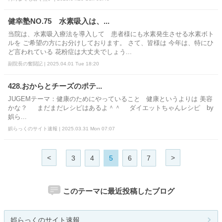
健幸塾NO.75 水素吸入は、...
当院は、水素吸入療法を導入して 患者様にも水素発生させる水素ボト
ルを ご希望の方にお分けしております。 さて、皆様は 今年は、特にひ
ど言われている 花粉症は大丈夫でしょう...
副院長の奮闘記 | 2025.04.01 Tue 18:20
428.おからとチーズのポテ...
JUGEMテーマ：健康のためにやっていること 健康というよりは 美容
かな？ まだまだレシピはあるよ＾＾ ダイエットちゃんレシピ by
娯ら...
娯らっくのサイト速報 | 2025.03.31 Mon 07:07
<
>
3
4
5
6
7
このテーマに最近投稿したブログ
娯らっくのサイト速報